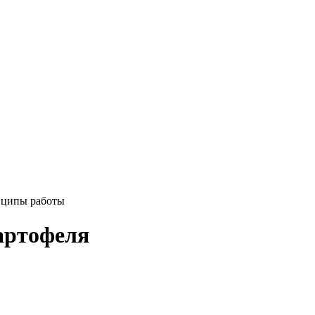
нципы работы
артофеля