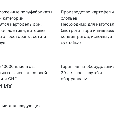
роженные полуфабрикаты
Производство картофель
й категории
хлопьев
ятся картофель фри,
Необходимо для изготов
ки, ломтики, которые
быстрого пюре и пищевы
ают рестораны, сети и
концентратов, использует
уд.
сухпайках.
 10000 клиентов:
Гарантия на оборудование
ьных клиентов со всей
20 лет срок службы
ии и СНГ
оборудования
 их
инии для следующих