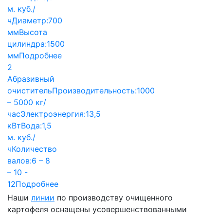
м. куб./
ч
Диаметр:
700
мм
Высота
цилиндра:
1500
мм
Подробнее
2
Абразивный
очиститель
Производительность:
1000
– 5000 кг/
час
Электроэнергия:
13,5
кВт
Вода:
1,5
м. куб./
ч
Количество
валов:
6 – 8
– 10 -
12
Подробнее
Наши
линии
по производству очищенного
картофеля оснащены усовершенствованными