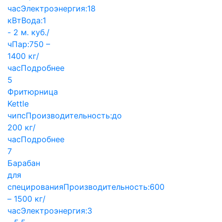
час
Электроэнергия:
18
кВт
Вода:
1
- 2 м. куб./
ч
Пар:
750 –
1400 кг/
час
Подробнее
5
Фритюрница
Kettle
чипс
Производительность:
до
200 кг/
час
Подробнее
7
Барабан
для
специрования
Производительность:
600
– 1500 кг/
час
Электроэнергия:
3