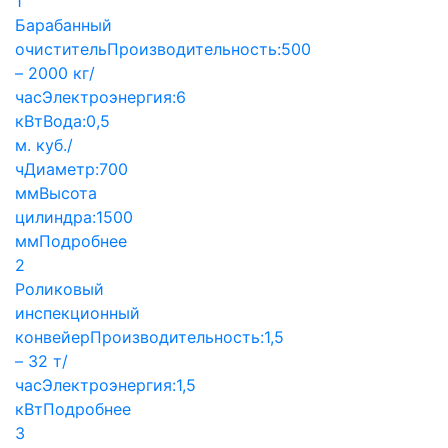
1
Барабанный
очиститель
Производительность:
500
– 2000 кг/
час
Электроэнергия:
6
кВт
Вода:
0,5
м. куб./
ч
Диаметр:
700
мм
Высота
цилиндра:
1500
мм
Подробнее
2
Роликовый
инспекционный
конвейер
Производительность:
1,5
– 32 т/
час
Электроэнергия:
1,5
кВт
Подробнее
3