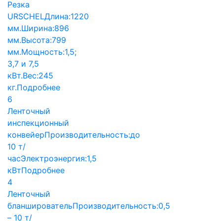
Резка
URSCHEL
Длина:
1220
мм.
Ширина:
896
мм.
Высота:
799
мм.
Мощность:
1,5;
3,7 и 7,5
кВт.
Вес:
245
кг.
Подробнее
6
Ленточный
инспекционный
конвейер
Производительность:
до
10 т/
час
Электроэнергия:
1,5
кВт
Подробнее
4
Ленточный
бланширователь
Производительность:
0,5
– 10 т/