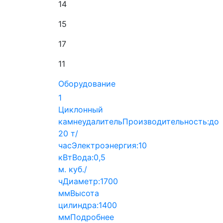
14
15
17
11
Оборудование
1
Циклонный
камнеудалитель
Производительность:
до
20 т/
час
Электроэнергия:
10
кВт
Вода:
0,5
м. куб./
ч
Диаметр:
1700
мм
Высота
цилиндра:
1400
мм
Подробнее