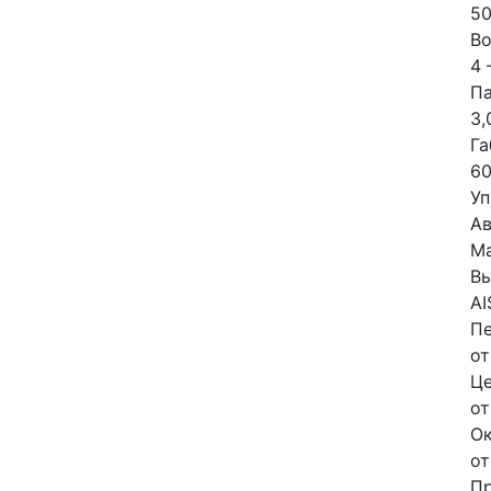
50
В
4 
П
3,
Га
60
Уп
Ав
М
Вы
AI
П
от
Ц
от
О
от
Пр