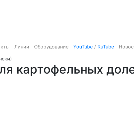
укты
Линии
Оборудование
YouTube
/
RuTube
Новос
нски)
ля картофельных доле