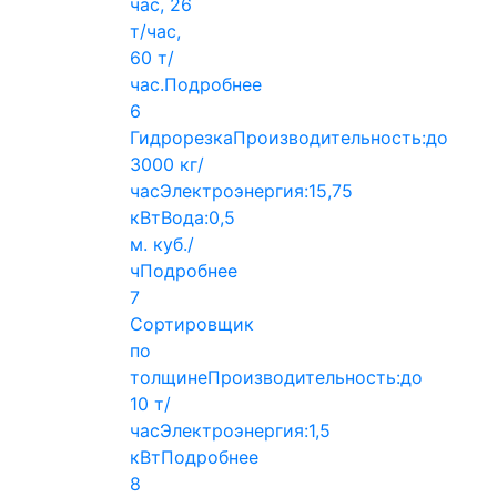
час, 26
т/час,
60 т/
час.
Подробнее
6
Гидрорезка
Производительность:
до
3000 кг/
час
Электроэнергия:
15,75
кВт
Вода:
0,5
м. куб./
ч
Подробнее
7
Сортировщик
по
толщине
Производительность:
до
10 т/
час
Электроэнергия:
1,5
кВт
Подробнее
8