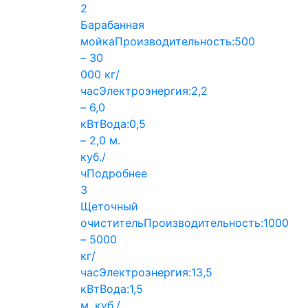
2
Барабанная
мойка
Производительность:
500
– 30
000 кг/
час
Электроэнергия:
2,2
– 6,0
кВт
Вода:
0,5
– 2,0 м.
куб./
ч
Подробнее
3
Щеточный
очиститель
Производительность:
1000
– 5000
кг/
час
Электроэнергия:
13,5
кВт
Вода:
1,5
м. куб./