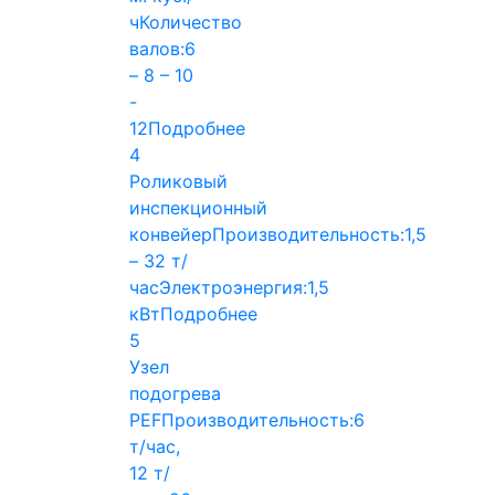
ч
Количество
валов:
6
– 8 – 10
-
12
Подробнее
4
Роликовый
инспекционный
конвейер
Производительность:
1,5
– 32 т/
час
Электроэнергия:
1,5
кВт
Подробнее
5
Узел
подогрева
PEF
Производительность:
6
т/час,
12 т/