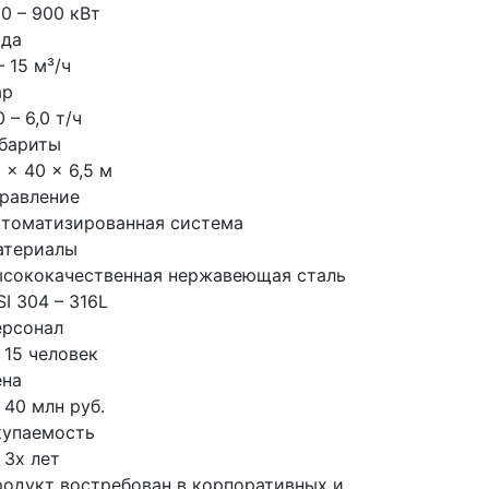
0 – 900 кВт
ода
– 15 м³/ч
ар
0 – 6,0 т/ч
бариты
 × 40 × 6,5 м
равление
томатизированная система
атериалы
сококачественная нержавеющая сталь
SI 304 – 316L
ерсонал
 15 человек
ена
 40 млн руб.
купаемость
 3х лет
одукт востребован в корпоративных и