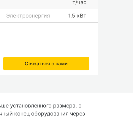
т/час
Электроэнергия
1,5 кВт
Связаться с нами
ьше установленного размера, с
очный конец
оборудования
через