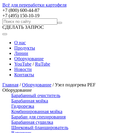
Всё для переработки картофеля
+7 (800) 600-44-87
+7 (495) 150-10-19
СДЕЛАТЬ ЗАПРОС
О нас
Продукты
Линии
Оборудование
YouTube
/
RuTube
Новости
Контакты
Главная
/
Оборудование
/
Узел подогрева PEF
Оборудование
Барабанный очиститель
Барабанная мойка
Гидрорезка
Комбинированная мойка
Барабан для специрования
Барабанная сушилка
Шнековый бланширователь
Варочник