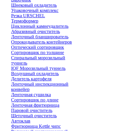
Шнековый охладитель
Упаковочный комплекс
Резка URSCHEL
Термоформер
Циклонный камнеудалитель
Абразивный очиститель
Ленточный бланширователь
Опрокидыватель контейнеров
Оптический сортировщик
Сортировщик по толщине
Спиральный морозильный
туннель
IQF Морозильный туннель
Воздушный охладитель
Делитель картофеля
Ленточный инспекционный
конвейер
Ленточная сушилка
Сортировщик по длине
Ленточная фритюрница
Паровой очиститель
Щеточный очиститель
Автоклав
Фритюрница Kettle чипс