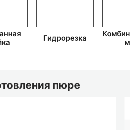
Комбинированная
Бара
орезка
мойка
спец
отовления пюре